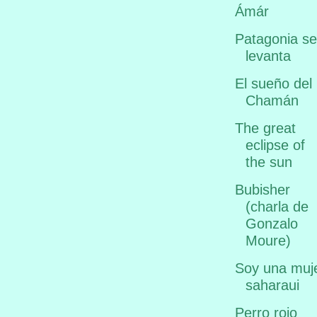
Ámár
Patagonia se
levanta
El sueño del
Chamán
The great
eclipse of
the sun
Bubisher
(charla de
Gonzalo
Moure)
Soy una muj
saharaui
Perro rojo