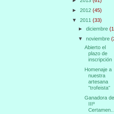
►
2013
(61)
►
2012
(45)
▼
2011
(33)
►
diciembre
(1
▼
noviembre
(
Abierto el
plazo de
inscripción
Homenaje a
nuestra
artesana
"trofeista"
Ganadora de
IIIº
Certamen..