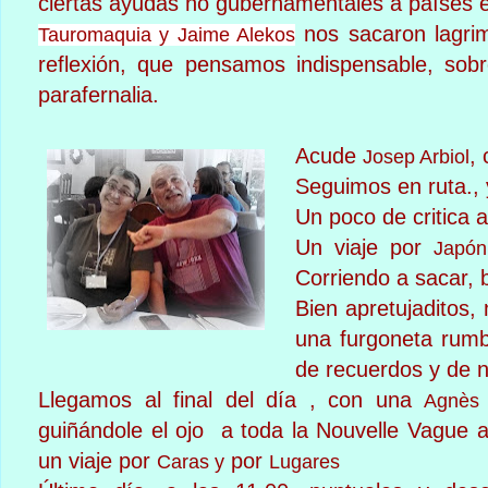
ciertas ayudas no gubernamentales a países 
nos sacaron lagri
Tauromaquia y Jaime Alekos
reflexión, que pensamos indispensable, sob
parafernalia.
Acude
,
Josep Arbiol
Seguimos en ruta., y
Un poco de critica 
Un viaje por
Japón,
Corriendo a sacar, 
Bien apretujaditos
una furgoneta rumbo
de recuerdos y de 
Llegamos al final del día , con una
Agnès
guiñándole
el ojo a toda la Nouvelle Vague a
un viaje por
por
Caras y
Lugares