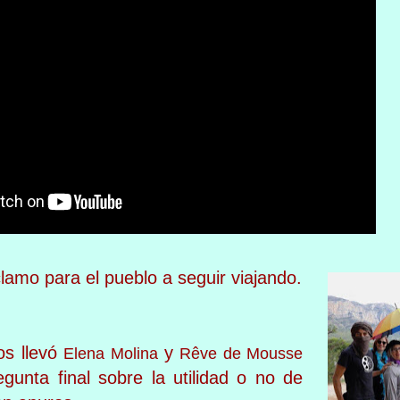
lamo para el pueblo a seguir viajando.
os llevó
y
Elena Molina
Rêve de Mousse
egunta final sobre la utilidad o no de