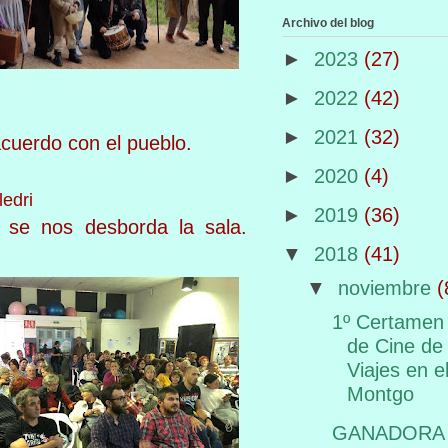
Archivo del blog
►
2023
(27)
►
2022
(42)
►
2021
(32)
acuerdo con el pueblo.
►
2020
(4)
ledri
►
2019
(36)
y se nos desborda la sala.
▼
2018
(41)
▼
noviembre
(
1º Certamen
de Cine de
Viajes en e
Montgo
GANADORA