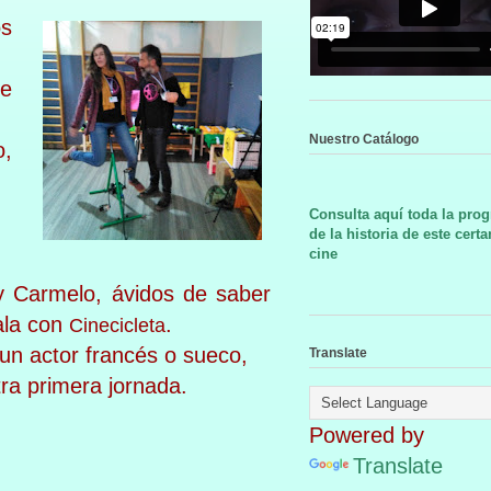
os
te
Nuestro Catálogo
o,
Consulta aquí toda la pro
de la historia de este cert
cine
y Carmelo, ávidos de saber
sala con
.
Cinecicleta
n actor francés o sueco,
Translate
tra primera jornada.
Powered by
Translate