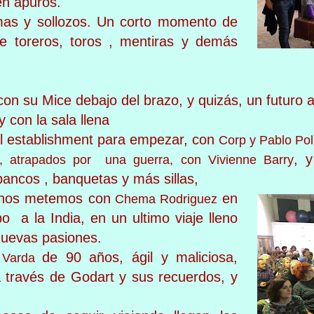
en apuros.
mas y sollozos. Un corto momento de
re toreros, toros , mentiras y demás
 con su Mice debajo del brazo, y quizás, un futuro 
 con la sala llena
al establishment para empezar, con
Corp y Pablo Pol
, 
 atrapados por una guerra, con Vivienne Barry
bancos , banquetas y más sillas,
, nos metemos con
en
Chema Rodriguez
 a la India, en un ultimo viaje lleno
nuevas pasiones.
de 90 años,
ágil
y maliciosa,
 Varda
 través de Godart y sus recuerdos, y