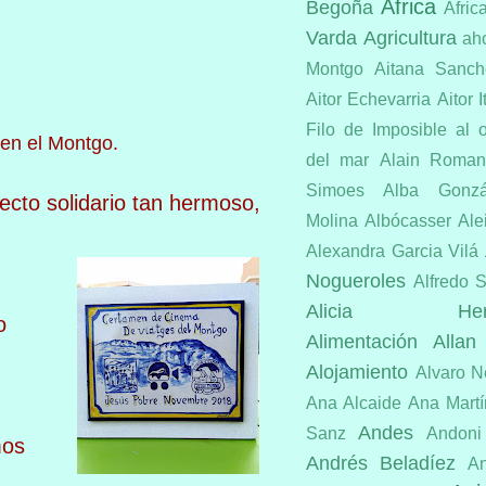
Africa
Begoña
Áfric
Varda
Agricultura
ah
Montgo
Aitana Sanch
Aitor Echevarria
Aitor I
Filo de Imposible
al 
 en el Montgo.
del mar
Alain Roman
Simoes
Alba Gonz
ecto solidario tan hermoso,
Molina
Albócasser
Ale
Alexandra Garcia Vilá
Nogueroles
Alfredo S
Alicia Hermo
o
Alimentación
Allan
Alojamiento
Alvaro N
Ana Alcaide
Ana Martí
Andes
Sanz
Andoni
mos
Andrés Beladíez
An