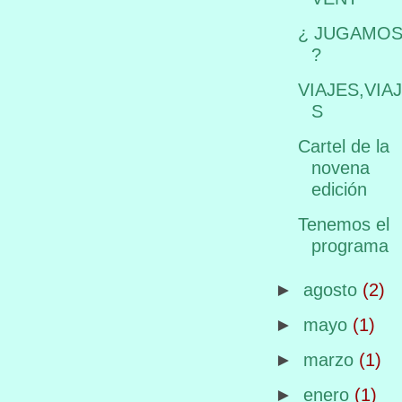
¿ JUGAMO
?
VIAJES,VIA
S
Cartel de la
novena
edición
Tenemos el
programa
►
agosto
(2)
►
mayo
(1)
►
marzo
(1)
►
enero
(1)