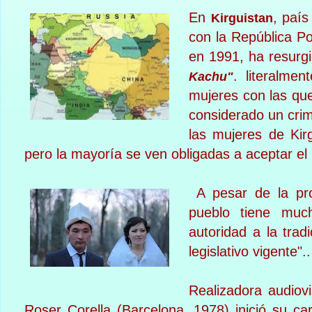
En
, país
Kirguistan
con la República P
en 1991, ha resurg
. literalme
Kachu"
mujeres con las qu
considerado un crim
las mujeres de Kir
pero la mayoría se ven obligadas a aceptar el
A pesar de la proh
pueblo tiene muc
autoridad a la trad
legislativo vigente".
Realizadora audiov
Roser Corella (Barcelona, 1978) inició su ca