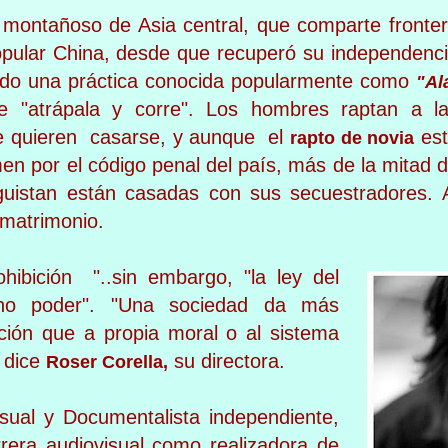
 montañoso de Asia central, que comparte fronte
opular China, desde que recuperó su independenc
ido una práctica conocida popularmente como
"Al
nte "atrápala y corre". Los hombres raptan a l
e quieren casarse, y aunque el
est
rapto de novia
en por el código penal del país, más de la mitad 
guistan están casadas con sus secuestradores.
 matrimonio.
ibición "..sin embargo, "la ley del
ho poder". "Una sociedad da más
ición que a propia moral o al sistema
. dice
su directora.
Roser Corella,
isual y Documentalista independiente,
rrera audiovisual como realizadora de