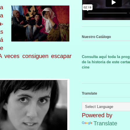
ra
ia
a-
as
Nuestro Catálogo
á
de
 A veces consiguen escapar
Consulta aquí toda la pro
de la historia de este cert
cine
Translate
Powered by
Translate