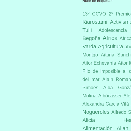
Nube de etiquetas
13º CCVO
2º Premio
Kiarostami
Activism
Tulli
Adolescencia
Africa
Begoña
Áfric
Varda
Agricultura
ah
Montgo
Aitana Sanch
Aitor Echevarria
Aitor I
Filo de Imposible
al 
del mar
Alain Roman
Simoes
Alba Gonz
Molina
Albócasser
Ale
Alexandra Garcia Vilá
Nogueroles
Alfredo S
Alicia Hermo
Alimentación
Allan