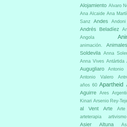
Alojamiento
Alvaro N
Ana Alcaide
Ana Martí
Andes
Sanz
Andoni
Andrés Beladíez
An
Ani
Angola
Animale
animación.
Soldevila
Anna Sole
Anna Vives
Antártida
Augugliaro
Antonio
Antonio Valero
Antr
Apartheid
años 60
Aguirre
Ares
Argent
Kinari
Arsenio Rey-Tej
al Vent
Arte
Arte
arteterapia
artivismo
Asier Altuna
As