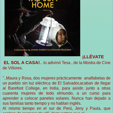
¡LLÉVATE
EL SOL A CASA!
..
lo adivinó Tesa , de la Mostra de Cine
de Villores.
"..Maura y Rosa, dos mujeres prácticamente analfabetas de
un pueblo sin luz eléctrica de El Salvador,acaban de llegar
al Barefoot College, en India, para asistir, junto a otras
cuarenta mujeres de todo elmundo, a un curso para
aprender a colocar paneles solares. Nunca han dejado a
sus familias tanto tiempo y no hablan inglés.
Al mismo tiempo en el sur de Perú, Jeny y Paula, que