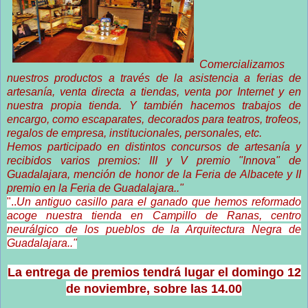
Comercializamos
nuestros productos a través de la asistencia a ferias de
artesanía, venta directa a tiendas, venta por Internet y en
nuestra propia tienda. Y también hacemos trabajos de
encargo, como escaparates, decorados para teatros, trofeos,
regalos de empresa, institucionales, personales, etc.
Hemos participado en distintos concursos de artesanía y
recibidos varios premios: III y V premio "Innova" de
Guadalajara, mención de honor de la Feria de Albacete y II
premio en la Feria de Guadalajara.."
"..
Un antiguo casillo para el ganado que hemos reformado
acoge nuestra tienda en Campillo de Ranas, centro
neurálgico de los pueblos de la Arquitectura Negra de
Guadalajara.."
La entrega de premios tendrá lugar el domingo 12
de noviembre, sobre las 14.00