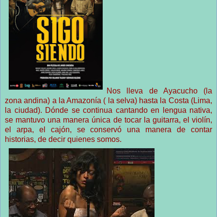
Nos lleva de Ayacucho (la
zona andina) a la Amazonía ( la selva) hasta la Costa (Lima,
la ciudad). Dónde se continua cantando en lengua nativa,
se mantuvo una manera única de tocar la guitarra, el violín,
el arpa, el cajón, se conservó una manera de contar
historias, de decir quienes somos.