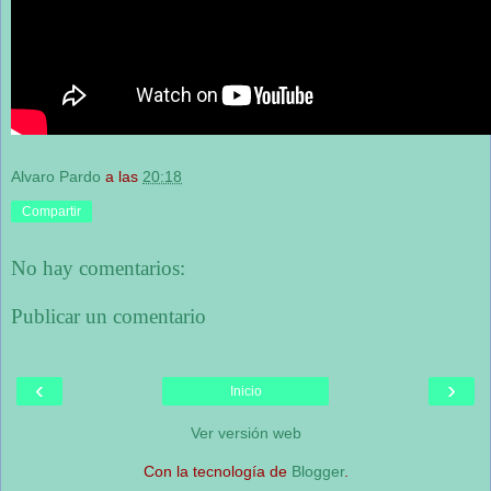
Alvaro Pardo
a las
20:18
Compartir
No hay comentarios:
Publicar un comentario
‹
›
Inicio
Ver versión web
Con la tecnología de
Blogger
.