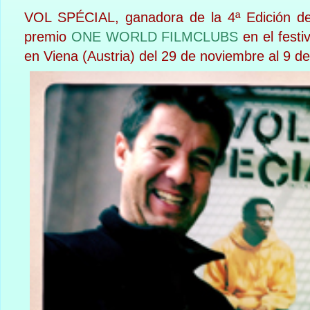
VOL SPÉCIAL, ganadora de la 4ª Edición de 
premio
ONE WORLD FILMCLUBS
en el fest
en Viena (Austria) del 29 de noviembre al 9 d