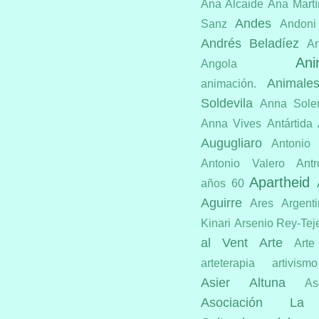
Ana Alcaide
Ana Martí
Andes
Sanz
Andoni
Andrés Beladíez
An
Ani
Angola
Animale
animación.
Soldevila
Anna Sole
Anna Vives
Antártida
Augugliaro
Antonio
Antonio Valero
Antr
Apartheid
años 60
Aguirre
Ares
Argent
Kinari
Arsenio Rey-Tej
al Vent
Arte
Arte
arteterapia
artivismo
Asier Altuna
As
Asociación La 