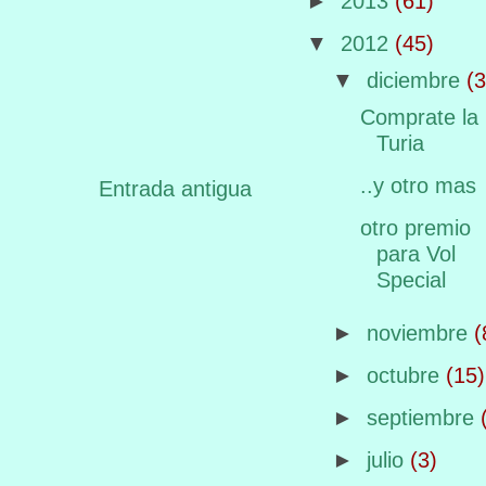
►
2013
(61)
▼
2012
(45)
▼
diciembre
(3
Comprate la
Turia
..y otro mas
Entrada antigua
otro premio
para Vol
Special
►
noviembre
(
►
octubre
(15)
►
septiembre
►
julio
(3)