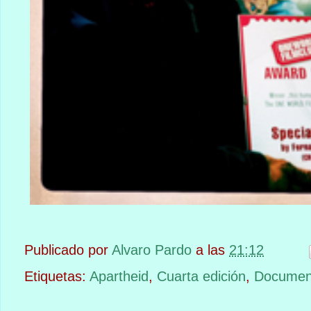
Publicado por
Alvaro Pardo
a las
21:12
Etiquetas:
Apartheid
,
Cuarta edición
,
Documen