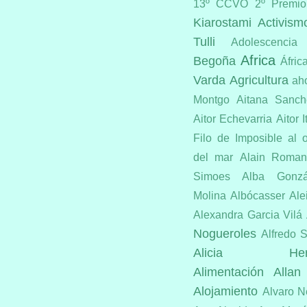
13º CCVO
2º Premio
Kiarostami
Activism
Tulli
Adolescencia
Africa
Begoña
Áfric
Varda
Agricultura
ah
Montgo
Aitana Sanch
Aitor Echevarria
Aitor I
Filo de Imposible
al 
del mar
Alain Roman
Simoes
Alba Gonz
Molina
Albócasser
Ale
Alexandra Garcia Vilá
Nogueroles
Alfredo S
Alicia Hermo
Alimentación
Allan
Alojamiento
Alvaro N