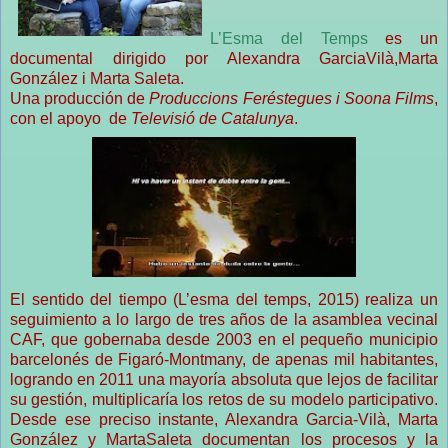
L’Esma del Temps
es un
documental dirigido por Alexandra GarciaVilà,Marta
González i Marta Saleta.
Una producción de
Produccions Feréstegues i Soona Films
,
con el apoyo de
Televisió de Catalunya
.
El sentido del tiempo (L’esma del temps, 2015) realiza un
seguimiento a lo largo de tres años de la asamblea vecinal
CAF, que gobernaba desde 2003 en el pequeño municipio
barcelonés de Figaró-Montmany, de apenas mil habitantes,
logrando en 2011 una mayoría absoluta que lejos de facilitar
su gestión, multiplicaría los retos de su modelo participativo.
Desde ese preciso instante, Alexandra Garcia-Vilà, Marta
González y MartaSaleta documentan los procesos y la